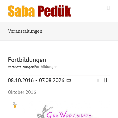
Zum
Inhalt
springen
Veranstaltungen
Fortbildungen
Fortbildungen
Veranstaltungen
Veranstaltungen
Veran
08.10.2016
 - 
07.08.2026
Suche
Veranstal
Liste
Ansic
Datum
Suche
wählen.
Naviga
Oktober 2016
und
Ansichten,
Sa.
8
Navigation