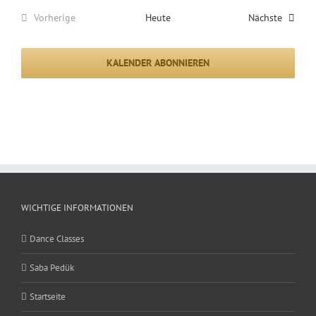
Veranst
Vorherige
Heute
Nächste
Veranstaltungen
KALENDER ABONNIEREN
WICHTIGE INFORMATIONEN
Dance Classes
Saba Pedük
Startseite