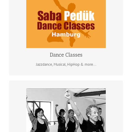
Jazzdance, Musical, HipHop & Streetdance,
Funk, Workshops & more…
im Tanzstudio „Billie´s“
Dance Classes
Dance Classes
Jazzdance, Musical, HipHop & more...
Tanzunterricht
Ausbildungs- und Freizeitunterricht:
Jazzdance „All-Styles“, Musical- u. Showdance,
HipHop, Street, Funk, Body-Workout, Bühnenpräsenz,
Ausbildungs-Vorbereitung