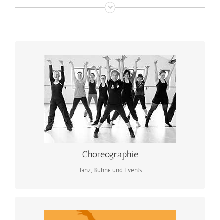
Choreographie
Choreographie-Erstellung- u. Einstudierung,
Coachings, Präsenz- u. Lauftraining / Catwalk für
Shows, Musicals, Tanz, Bühne, Events,
Veranstaltungen, Modeshows, Konzerte
Saba Pedük – Infos
Choreographie
Tanz, Bühne und Events
Dance Classes