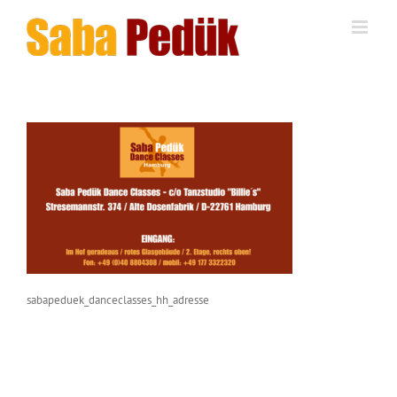
Zum
Inhalt
springen
sabapeduek_danceclasses_hh_adresse