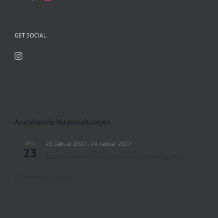
GET SOCIAL
Anstehende Veranstaltungen
JAN.
23. Januar 2027
-
24. Januar 2027
23
Jazz Dance – 4 Styles Intensive, Ankündigung…
Kalender anzeigen