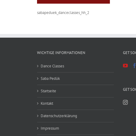
sabapeduek_danceclasses_hh_2
WICHTIGE INFORMATIONEN
GET SO
Dance Classes
Saba Pedük
GET SO
Startseite
Kontakt
Datenschutzerklärung
Impressum