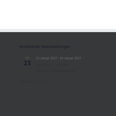
Anstehende Veranstaltungen
JAN.
23. Januar 2027
-
24. Januar 2027
23
Jazz Dance – 4 Styles
Intensive, Ankündigung…
Kalender anzeigen