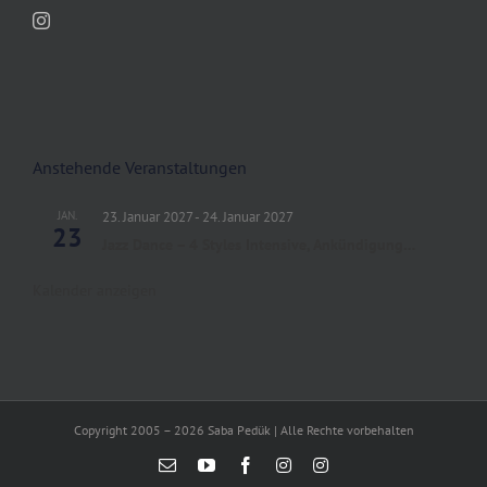
Anstehende Veranstaltungen
JAN.
23. Januar 2027
-
24. Januar 2027
23
Jazz Dance – 4 Styles Intensive, Ankündigung…
Kalender anzeigen
Copyright 2005 – 2026 Saba Pedük | Alle Rechte vorbehalten
E-
YouTube
Facebook
Instagram
Instagram
Mail