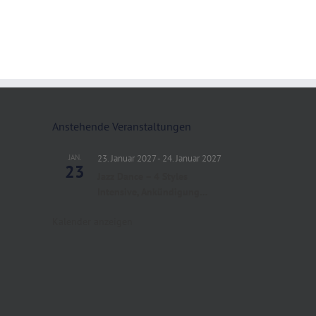
Anstehende Veranstaltungen
JAN.
23. Januar 2027
-
24. Januar 2027
23
Jazz Dance – 4 Styles
Intensive, Ankündigung…
Kalender anzeigen