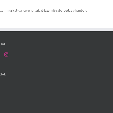
nzen_musical-dance-und-lyrical-jazz-mit-saba-peduek-hamburg
CIAL
CIAL