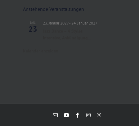
Anstehende Veranstaltungen
JAN.
23. Januar 2027
-
24. Januar 2027
23
Jazz Dance – 4 Styles
Intensive, Ankündigung…
Kalender anzeigen
E-
YouTube
Facebook
Instagram
Instagram
Mail