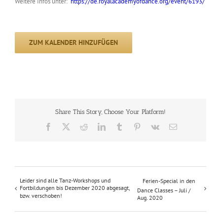
Weitere Infos unter:
https://de.royalacademyofdance.org/event/6193/
ZUM KALENDER HINZUFÜGEN
Share This Story, Choose Your Platform!
Facebook
X
Reddit
LinkedIn
Tumblr
Pinterest
Vk
E-
Mail
Leider sind alle Tanz-Workshops und
Ferien-Special in den
Fortbildungen bis Dezember 2020 abgesagt,
Dance Classes – Juli /
bzw. verschoben!
Aug. 2020