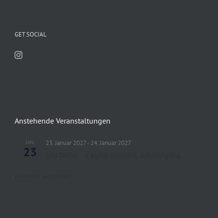
GET SOCIAL
Anstehende Veranstaltungen
JAN.
23. Januar 2027
-
24. Januar 2027
23
Jazz Dance – 4 Styles Intensive, Ankündigung…
Kalender anzeigen