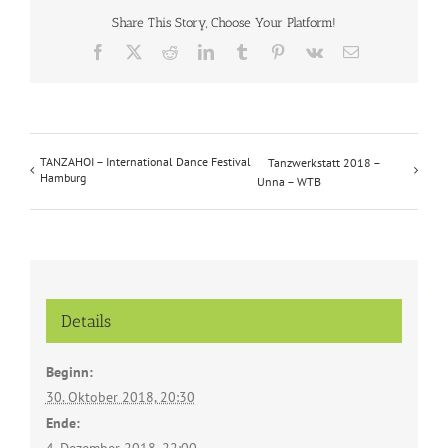
Share This Story, Choose Your Platform!
Facebook
X
Reddit
LinkedIn
Tumblr
Pinterest
Vk
E-
Mail
TANZAHOI – International Dance Festival
Tanzwerkstatt 2018 –
Hamburg
Unna – WTB
Details
Beginn:
30. Oktober 2018, 20:30
Ende: