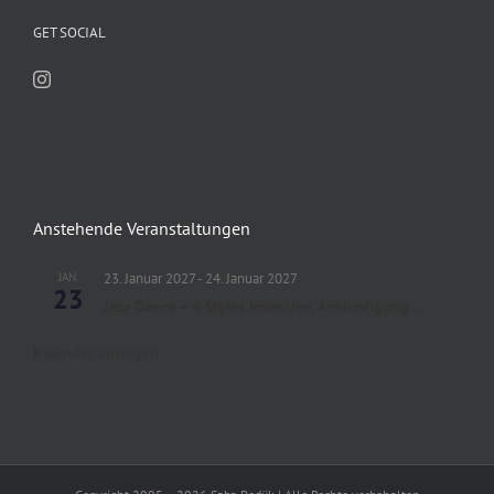
GET SOCIAL
Anstehende Veranstaltungen
JAN.
23. Januar 2027
-
24. Januar 2027
23
Jazz Dance – 4 Styles Intensive, Ankündigung…
Kalender anzeigen