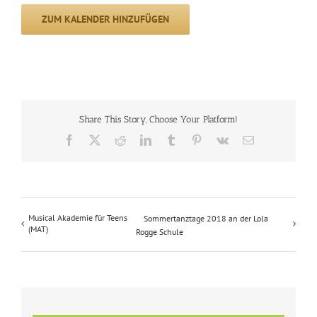
ZUM KALENDER HINZUFÜGEN
Share This Story, Choose Your Platform!
Facebook
X
Reddit
LinkedIn
Tumblr
Pinterest
Vk
E-
Mail
Musical Akademie für Teens
Sommertanztage 2018 an der Lola
(MAT)
Rogge Schule