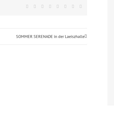
Facebook
X
Reddit
LinkedIn
Tumblr
Pinterest
Vk
E-
Mail
SOMMER SERENADE in der Laeiszhalle