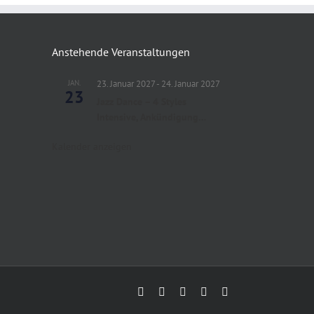
Anstehende Veranstaltungen
JAN.
23. Januar 2027
-
24. Januar 2027
23
Jazz Dance – 4 Styles
Intensive, Ankündigung…
Kalender anzeigen
E-
YouTube
Facebook
Instagram
Instagram
Mail