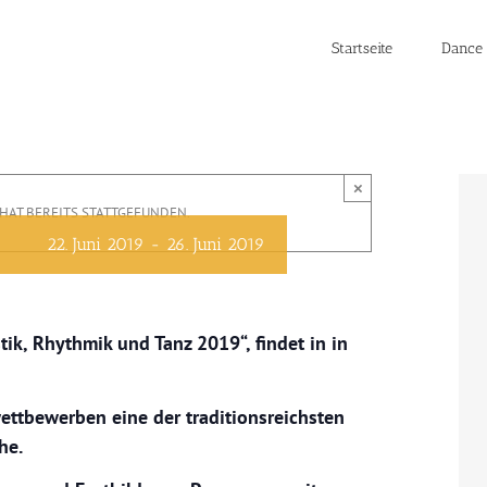
Startseite
Dance 
×
HAT BEREITS STATTGEFUNDEN.
22. Juni 2019
-
26. Juni 2019
ik, Rhythmik und Tanz 2019“, findet in in
ettbewerben eine der traditionsreichsten
he.