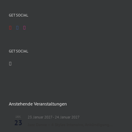
GET SOCIAL
GET SOCIAL
Anstehende Veranstaltungen
JAN.
23. Januar 2027
-
24. Januar 2027
23
Jazz Dance – 4 Styles Intensive, Ankündigung…