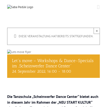
Zum
Inhalt
springen
×
DIESE VERANSTALTUNG HAT BEREITS STATTGEFUNDEN.
Let´s move – Workshops & Dance-Specials
im „Scheinwerfer Dance Center“
24. September 2022, 16:00
-
18:00
Die Tanzschule „Scheinwerfer Dance Center“ bietet auch
in diesem Jahr im Rahmen der „NEU START KULTUR“