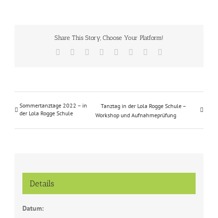
Share This Story, Choose Your Platform!
Facebook
X
Reddit
LinkedIn
Tumblr
Pinterest
Vk
E-
Mail
Sommertanztage 2022 – in
Tanztag in der Lola Rogge Schule –
der Lola Rogge Schule
Workshop und Aufnahmeprüfung
Details
Datum: