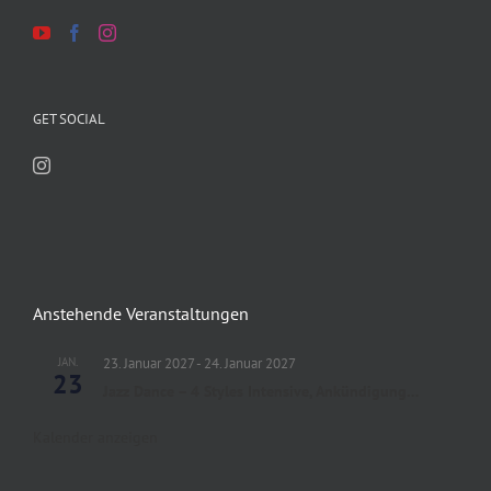
GET SOCIAL
Anstehende Veranstaltungen
JAN.
23. Januar 2027
-
24. Januar 2027
23
Jazz Dance – 4 Styles Intensive, Ankündigung…
Kalender anzeigen