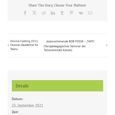
Share This Story, Choose Your Platform!
Facebook
X
Reddit
LinkedIn
Tumblr
Pinterest
Vk
E-
Mail
Online-Casting 2021:
Jazzwochenende BOB FOSSE – „TAPS“
Musical-Akademie für
(Tanzpädagogisches Seminar der
Teens
Tanzwerkstatt Kassel)
Details
Datum:
25. September 2021
Zeit: