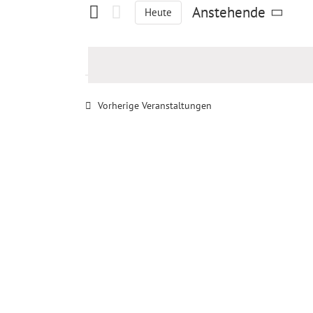
und
Suche
Anstehende
Heute
nach
Ansichten,
Datum
Veranstaltungen
Navigation
wählen.
Schlüsselwort.
Vorherige
Veranstaltungen