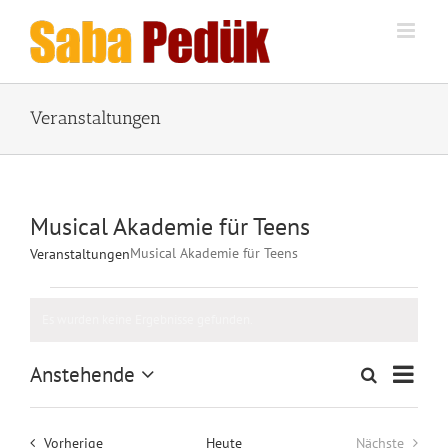
Zum
Inhalt
springen
Veranstaltungen
Musical Akademie für Teens
Musical Akademie für Teens
Veranstaltungen
Veranstaltungen
Es wurden keine Ergebnisse gefunden.
Hinweis
Veran
Anstehende
Suche
Veranstalt
Liste
Ansic
Datum
Suche
wählen.
Naviga
und
Veranstaltungen
Vorherige
Heute
Nächste