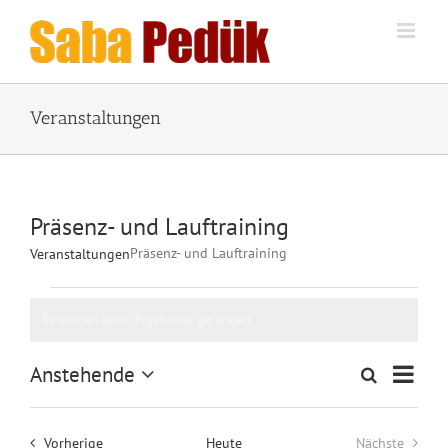
Zum
Inhalt
springen
Veranstaltungen
Präsenz- und Lauftraining
Präsenz- und Lauftraining
Veranstaltungen
Veranstaltungen
Es wurden keine Ergebnisse gefunden.
Hinweis
Veran
Anstehende
Suche
Veranstalt
Liste
Ansic
Datum
Suche
wählen.
Naviga
und
Veranstaltungen
Vorherige
Heute
Nächste