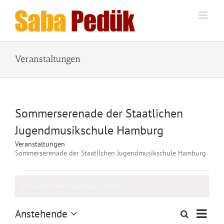
Zum
Inhalt
springen
Veranstaltungen
Sommerserenade der Staatlichen
Jugendmusikschule Hamburg
Veranstaltungen
Sommerserenade der Staatlichen Jugendmusikschule Hamburg
Veranstaltungen
Es wurden keine Ergebnisse gefunden.
Hinweis
Veran
Anstehende
Suche
Veranstalt
Liste
Ansic