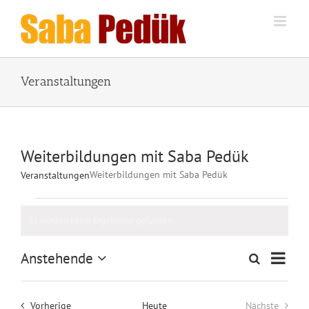
Zum
Inhalt
springen
Veranstaltungen
Weiterbildungen mit Saba Pedük
Weiterbildungen mit Saba Pedük
Veranstaltungen
Veranstaltungen
Es wurden keine Ergebnisse gefunden.
Hinweis
Veran
Anstehende
Suche
Veranstalt
Liste
Ansic
Datum
Suche
wählen.
Naviga
und
Veranstaltungen
Vorherige
Heute
Nächste