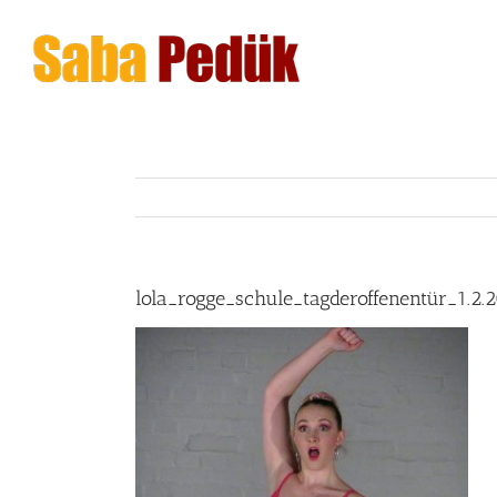
Zum
Inhalt
springen
lola_rogge_schule_tagderoffenentür_1.2.