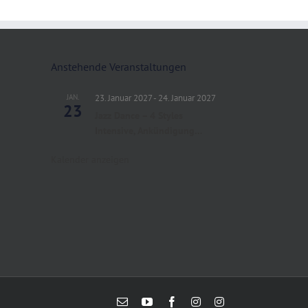
Anstehende Veranstaltungen
JAN.
23. Januar 2027
-
24. Januar 2027
23
Jazz Dance – 4 Styles
Intensive, Ankündigung…
Kalender anzeigen
E-
YouTube
Facebook
Instagram
Instagram