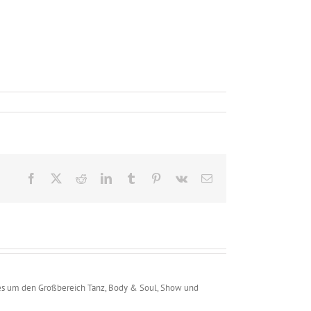
Facebook
X
Reddit
LinkedIn
Tumblr
Pinterest
Vk
E-
Mail
 alles um den Großbereich Tanz, Body & Soul, Show und