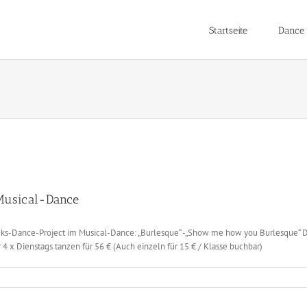
Startseite
Dance 
 Musical-Dance
eeks-Dance-Project im Musical-Dance: „Burlesque“ -„Show me how you Burlesque“ Die
4 x Dienstags tanzen für 56 € (Auch einzeln für 15 € / Klasse buchbar)