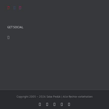
GET SOCIAL
Copyright 2005 – 2026 Saba Pedük | Alle Rechte vorbehalten
E-
YouTube
Facebook
Instagram
Instagram
Mail