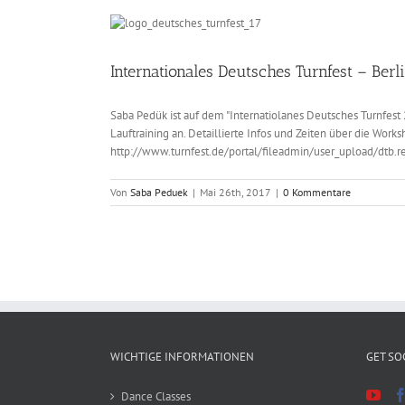
Internationales Deutsches Turnfest – Berl
Saba Pedük ist auf dem "Internatiolanes Deutsches Turnfest 
Lauftraining an. Detaillierte Infos und Zeiten über die Wor
http://www.turnfest.de/portal/fileadmin/user_upload/dtb
Von
Saba Peduek
|
Mai 26th, 2017
|
0 Kommentare
WICHTIGE INFORMATIONEN
GET SO
Dance Classes