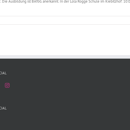
 Die Ausbildung ist BAföG anerkannt. In der Lola Rogge Schule im Kiebitzhof: 1
CIAL
CIAL