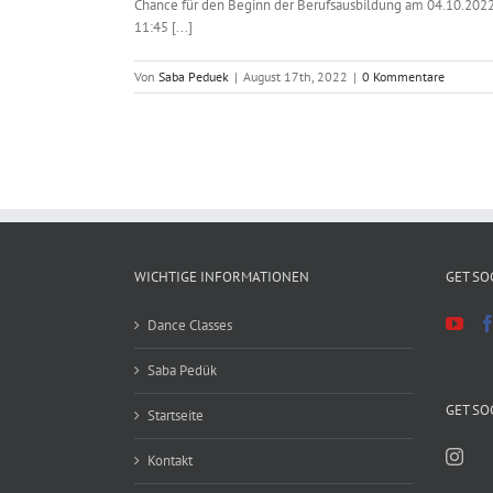
Chance für den Beginn der Berufsausbildung am 04.10.2022.
11:45 [...]
Von
Saba Peduek
|
August 17th, 2022
|
0 Kommentare
WICHTIGE INFORMATIONEN
GET SO
Dance Classes
Saba Pedük
GET SO
Startseite
Kontakt