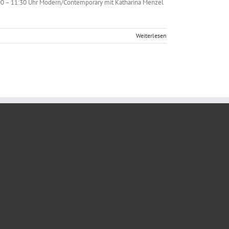
0:00 – 11:30 Uhr Modern/Contemporary mit Katharina Menzel
Weiterlesen