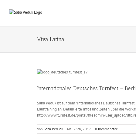
Zum
Inhalt
springen
Viva Latina
Internationales Deutsches Turnfest – Berl
Saba Pedük ist auf dem "Internatiolanes Deutsches Turnfest 
Lauftraining an. Detaillierte Infos und Zeiten über die Wor
http://www.turnfest.de/portal/fileadmin/user_upload/dtb
Von
Saba Peduek
|
Mai 26th, 2017
|
0 Kommentare