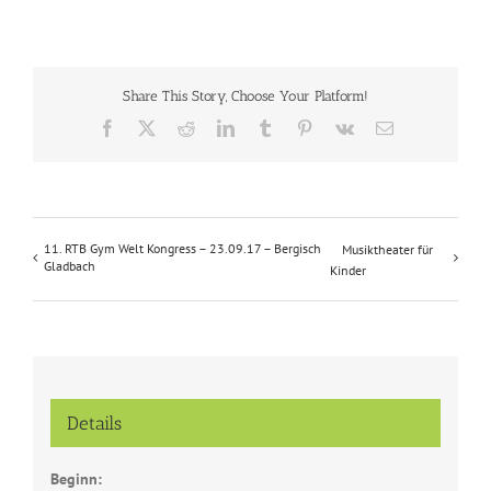
Share This Story, Choose Your Platform!
Facebook
X
Reddit
LinkedIn
Tumblr
Pinterest
Vk
E-
Mail
11. RTB Gym Welt Kongress – 23.09.17 – Bergisch
Musiktheater für
Gladbach
Kinder
Details
Beginn: