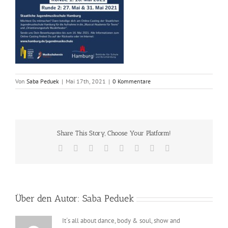
Von
Saba Peduek
|
Mai 17th, 2021
|
0 Kommentare
Share This Story, Choose Your Platform!
Facebook
X
Reddit
LinkedIn
Tumblr
Pinterest
Vk
E-
Mail
Über den Autor:
Saba Peduek
It´s all about dance, body & soul, show and