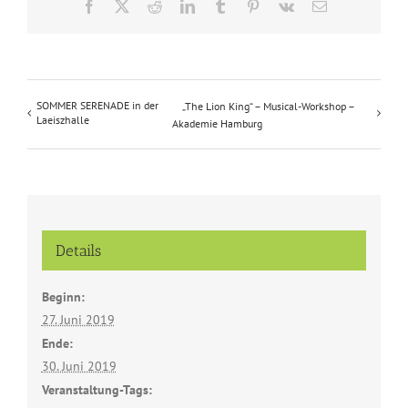
Facebook
X
Reddit
LinkedIn
Tumblr
Pinterest
Vk
E-
Mail
SOMMER SERENADE in der
„The Lion King“ – Musical-Workshop –
Laeiszhalle
Akademie Hamburg
Details
Beginn:
27. Juni 2019
Ende:
30. Juni 2019
Veranstaltung-Tags: