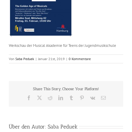
Werkschau der Musical Akademie für Teens der Jugendmusikschule
Von
Saba Peduek
|
Januar 21st, 2019
|
0 Kommentare
Share This Story, Choose Your Platform!
Facebook
X
Reddit
LinkedIn
Tumblr
Pinterest
Vk
E-
Mail
Über den Autor:
Saba Peduek