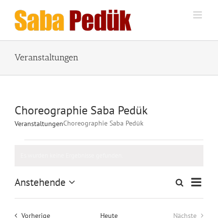
Zum
Inhalt
springen
Veranstaltungen
Choreographie Saba Pedük
Choreographie Saba Pedük
Veranstaltungen
Veranstaltungen
Es wurden keine Ergebnisse gefunden.
Hinweis
Veran
Anstehende
Suche
Veranstalt
Liste
Ansic
Datum
Suche
wählen.
Naviga
und
Veranstaltungen
Vorherige
Heute
Nächste