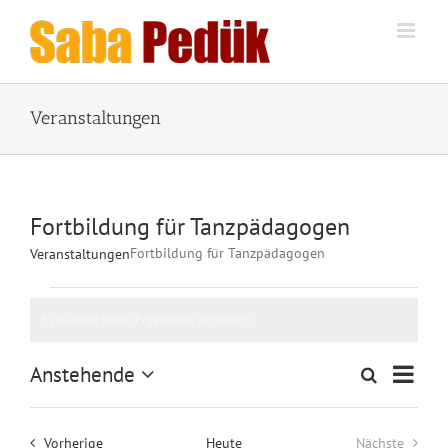
Zum
Inhalt
springen
Veranstaltungen
Fortbildung für Tanzpädagogen
Fortbildung für Tanzpädagogen
Veranstaltungen
Veranstaltungen
Es wurden keine Ergebnisse gefunden.
Hinweis
Veran
Anstehende
Suche
Veranstalt
Liste
Ansic
Datum
Suche
wählen.
Naviga
und
Veranstaltungen
Vorherige
Heute
Nächste