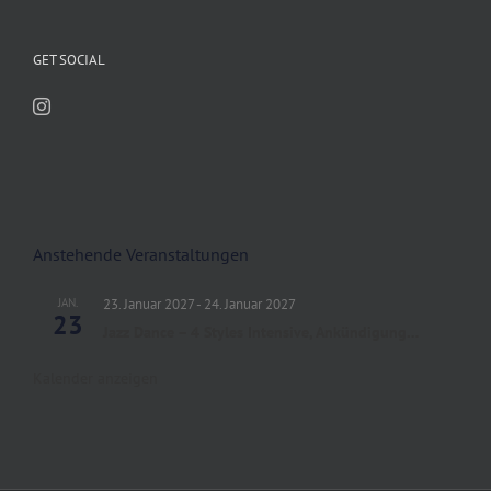
GET SOCIAL
Anstehende Veranstaltungen
JAN.
23. Januar 2027
-
24. Januar 2027
23
Jazz Dance – 4 Styles Intensive, Ankündigung…
Kalender anzeigen