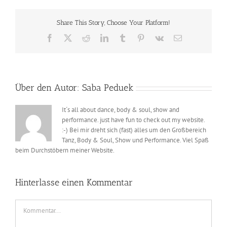
Share This Story, Choose Your Platform!
Facebook
X
Reddit
LinkedIn
Tumblr
Pinterest
Vk
E-
Mail
Über den Autor:
Saba Peduek
It´s all about dance, body & soul, show and
performance. just have fun to check out my website.
:-) Bei mir dreht sich (fast) alles um den Großbereich
Tanz, Body & Soul, Show und Performance. Viel Spaß
beim Durchstöbern meiner Website.
Hinterlasse einen Kommentar
Kommentar