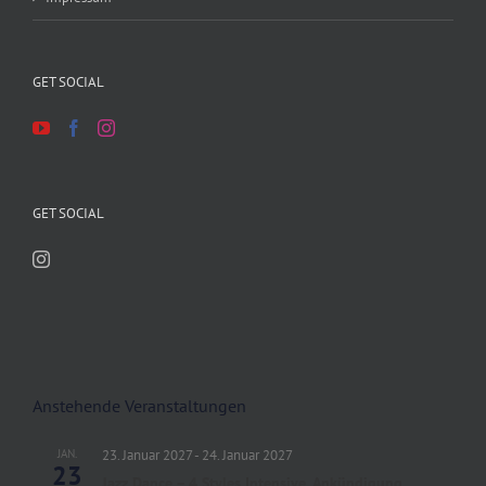
GET SOCIAL
GET SOCIAL
Anstehende Veranstaltungen
JAN.
23. Januar 2027
-
24. Januar 2027
23
Jazz Dance – 4 Styles Intensive, Ankündigung…