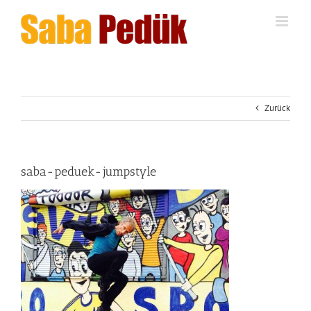
Zum
Inhalt
springen
Zurück
saba-peduek-jumpstyle