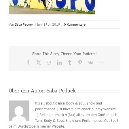
Von
Saba Peduek
|
Juni 17th, 2019
|
0 Kommentare
Share This Story, Choose Your Platform!
Facebook
X
Reddit
LinkedIn
Tumblr
Pinterest
Vk
E-
Mail
Über den Autor:
Saba Peduek
It´s all about dance, body & soul, show and
performance. just have fun to check out my website.
:-) Bei mir dreht sich (fast) alles um den Großbereich
Tanz, Body & Soul, Show und Performance. Viel Spaß
beim Durchstöbern meiner Website.