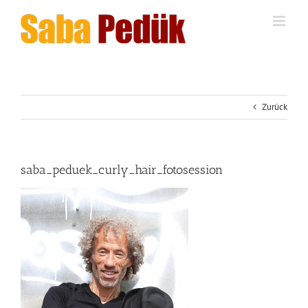
Zum
Inhalt
springen
Zurück
saba_peduek_curly_hair_fotosession