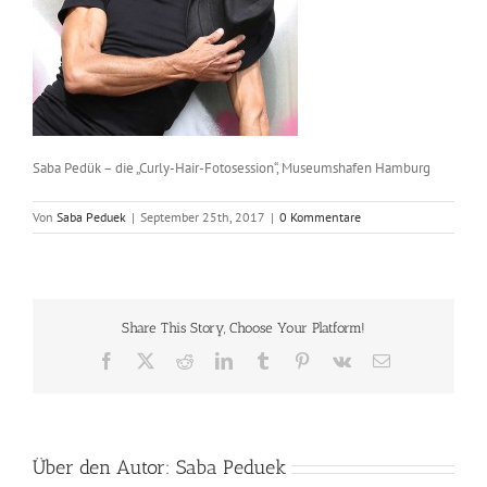
Saba Pedük – die „Curly-Hair-Fotosession“, Museumshafen Hamburg
Von
Saba Peduek
|
September 25th, 2017
|
0 Kommentare
Share This Story, Choose Your Platform!
Facebook
X
Reddit
LinkedIn
Tumblr
Pinterest
Vk
E-
Mail
Über den Autor:
Saba Peduek