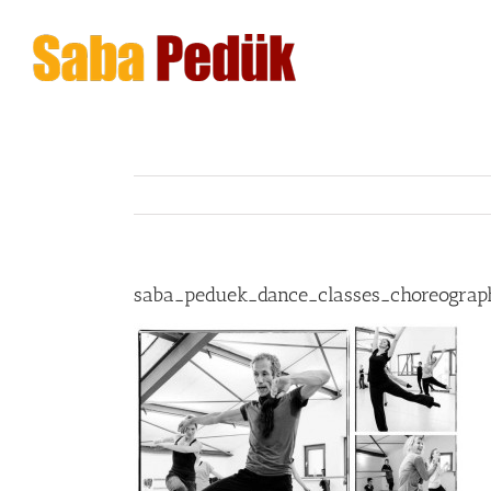
Zum
Inhalt
springen
saba_peduek_dance_classes_choreogra