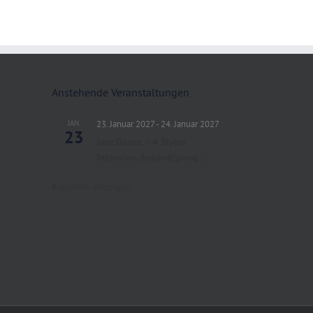
Anstehende Veranstaltungen
JAN.
23. Januar 2027
-
24. Januar 2027
23
Jazz Dance – 4 Styles
Intensive, Ankündigung…
Kalender anzeigen