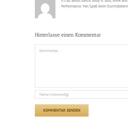
It´s all about dance, body & soul, show and
Performance. Viel Spaß beim Durchstöbern
Hinterlasse einen Kommentar
Kommentar