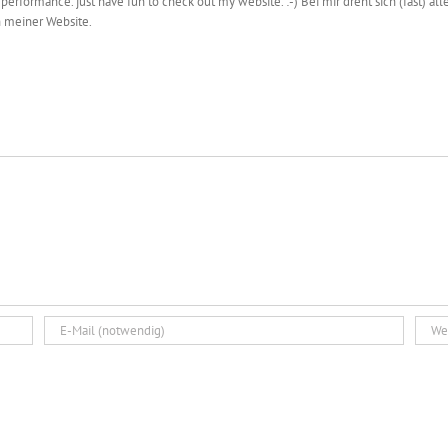
 performance. just have fun to check out my website. :-) Bei mir dreht sich (fast)
 meiner Website.