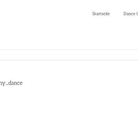
Startseite
Dance C
phy_dance