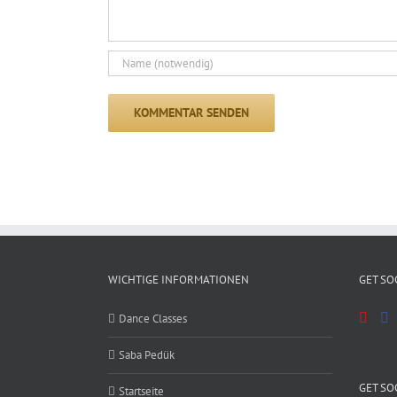
WICHTIGE INFORMATIONEN
GET SO
Dance Classes
Saba Pedük
GET SO
Startseite