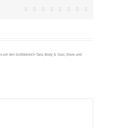
Facebook
X
Reddit
LinkedIn
Tumblr
Pinterest
Vk
E-
Mail
 alles um den Großbereich Tanz, Body & Soul, Show und