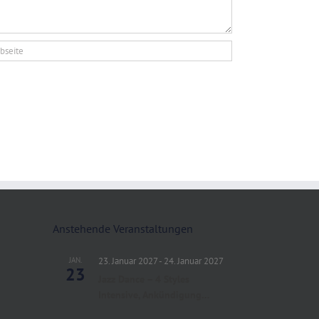
Anstehende Veranstaltungen
JAN.
23. Januar 2027
-
24. Januar 2027
23
Jazz Dance – 4 Styles
Intensive, Ankündigung…