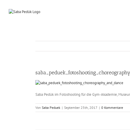
Zum
Inhalt
springen
saba_peduek_fotoshooting_choreograph
Saba Pedük im Fotoshooting für die Gym-Akademie, Muse
Von
Saba Peduek
|
September 25th, 2017
|
0 Kommentare