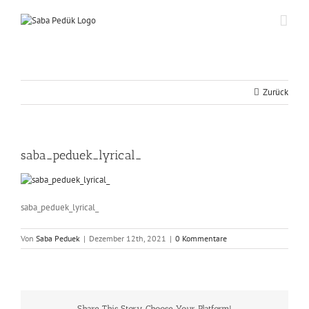
Zum
Inhalt
springen
Zurück
saba_peduek_lyrical_
saba_peduek_lyrical_
Von
Saba Peduek
|
Dezember 12th, 2021
|
0 Kommentare
Share This Story, Choose Your Platform!