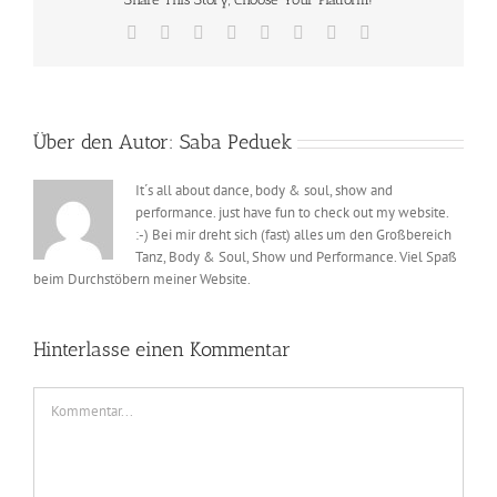
Facebook
X
Reddit
LinkedIn
Tumblr
Pinterest
Vk
E-
Mail
Über den Autor:
Saba Peduek
It´s all about dance, body & soul, show and
performance. just have fun to check out my website.
:-) Bei mir dreht sich (fast) alles um den Großbereich
Tanz, Body & Soul, Show und Performance. Viel Spaß
beim Durchstöbern meiner Website.
Hinterlasse einen Kommentar
Kommentar