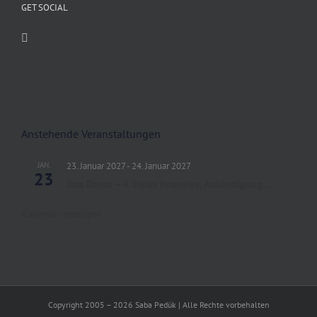
GET SOCIAL
Anstehende Veranstaltungen
JAN.
23. Januar 2027
-
24. Januar 2027
23
Jazz Dance – 4 Styles Intensive, Ankündigung…
Kalender anzeigen
Copyright 2005 – 2026 Saba Pedük | Alle Rechte vorbehalten