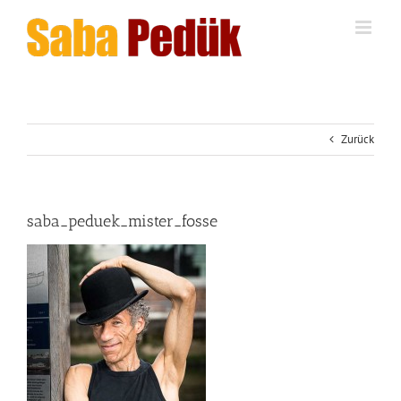
Zum
Inhalt
springen
Zurück
saba_peduek_mister_fosse