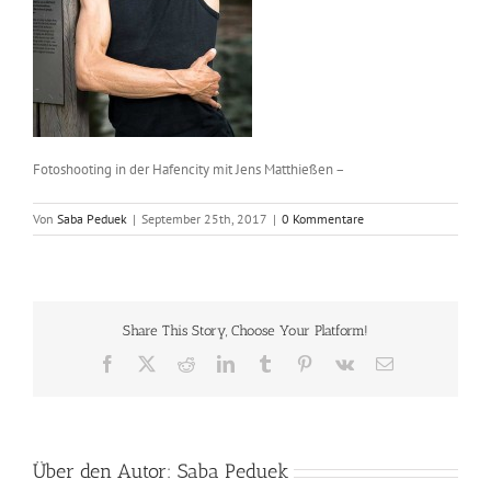
Fotoshooting in der Hafencity mit Jens Matthießen –
Von
Saba Peduek
|
September 25th, 2017
|
0 Kommentare
Share This Story, Choose Your Platform!
Facebook
X
Reddit
LinkedIn
Tumblr
Pinterest
Vk
E-
Mail
Über den Autor:
Saba Peduek