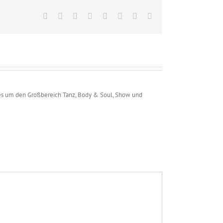
Facebook
X
Reddit
LinkedIn
Tumblr
Pinterest
Vk
E-
Mail
 alles um den Großbereich Tanz, Body & Soul, Show und