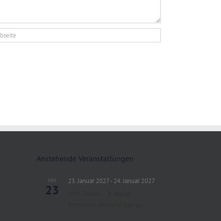
Anstehende Veranstaltungen
JAN.
23. Januar 2027
-
24. Januar 2027
23
Jazz Dance – 4 Styles
Intensive, Ankündigung…