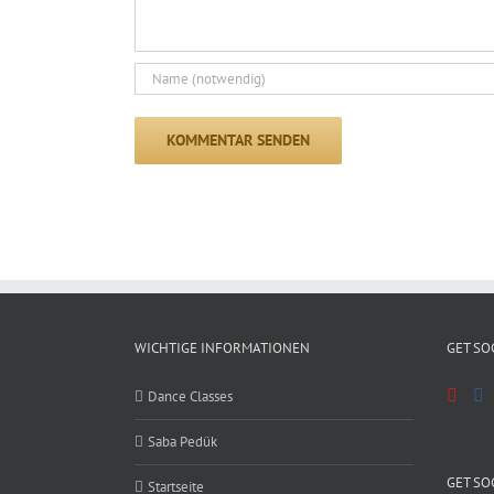
WICHTIGE INFORMATIONEN
GET SO
Dance Classes
Saba Pedük
GET SO
Startseite