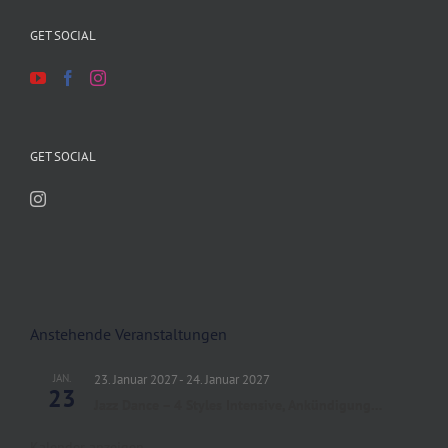
GET SOCIAL
GET SOCIAL
Anstehende Veranstaltungen
JAN.
23. Januar 2027
-
24. Januar 2027
23
Jazz Dance – 4 Styles Intensive, Ankündigung…
Kalender anzeigen