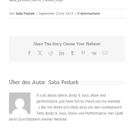
Von
Saba Peduek
|
September 22nd, 2015
|
0 Kommentare
Share This Story, Choose Your Platform!
Facebook
X
Reddit
LinkedIn
Tumblr
Pinterest
Vk
E-
Mail
Über den Autor:
Saba Peduek
It´s all about dance, body & soul, show and
performance. just have fun to check out my website.
:-) Bei mir dreht sich (fast) alles um den Großbereich
Tanz, Body & Soul, Show und Performance. Viel Spaß
beim Durchstöbern meiner Website.