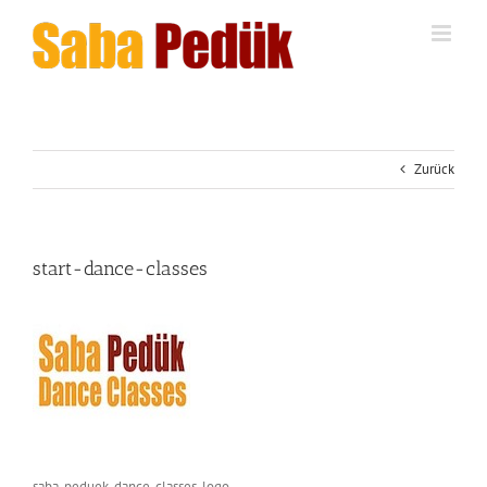
Zum
Inhalt
springen
Zurück
start-dance-classes
saba_peduek_dance_classes_logo