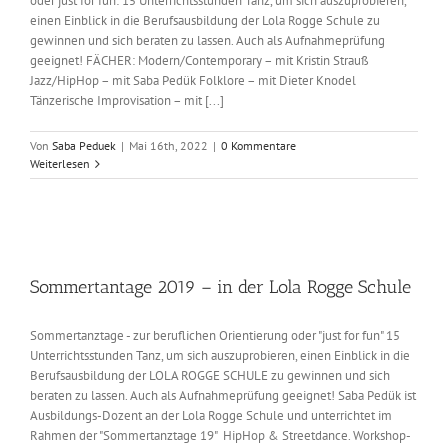
oder just for fun: 15 Unterrichtsstunden Tanz, um sich auszuprobieren,
einen Einblick in die Berufsausbildung der Lola Rogge Schule zu
gewinnen und sich beraten zu lassen. Auch als Aufnahmeprüfung
geeignet! FÄCHER: Modern/Contemporary – mit Kristin Strauß
Jazz/HipHop – mit Saba Pedük Folklore – mit Dieter Knodel
Tänzerische Improvisation – mit [...]
Von
Saba Peduek
|
Mai 16th, 2022
|
0 Kommentare
Weiterlesen
Sommertantage 2019 – in der Lola Rogge Schule
Sommertanztage - zur beruflichen Orientierung oder "just for fun" 15
Unterrichtsstunden Tanz, um sich auszuprobieren, einen Einblick in die
Berufsausbildung der LOLA ROGGE SCHULE zu gewinnen und sich
beraten zu lassen. Auch als Aufnahmeprüfung geeignet! Saba Pedük ist
Ausbildungs-Dozent an der Lola Rogge Schule und unterrichtet im
Rahmen der "Sommertanztage 19" HipHop & Streetdance. Workshop-