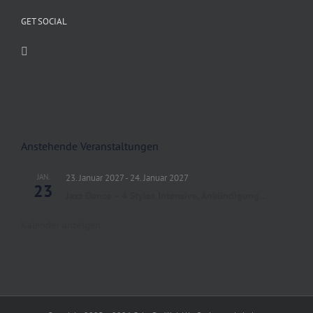
GET SOCIAL
Anstehende Veranstaltungen
JAN.
23. Januar 2027
-
24. Januar 2027
23
Jazz Dance – 4 Styles Intensive, Ankündigung…
Kalender anzeigen