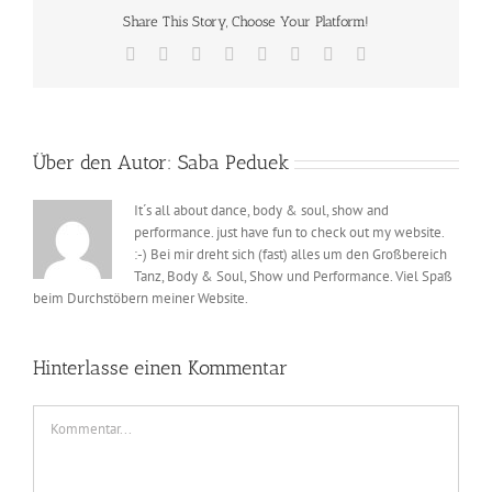
Share This Story, Choose Your Platform!
Facebook
X
Reddit
LinkedIn
Tumblr
Pinterest
Vk
E-
Mail
Über den Autor:
Saba Peduek
It´s all about dance, body & soul, show and
performance. just have fun to check out my website.
:-) Bei mir dreht sich (fast) alles um den Großbereich
Tanz, Body & Soul, Show und Performance. Viel Spaß
beim Durchstöbern meiner Website.
Hinterlasse einen Kommentar
Kommentar