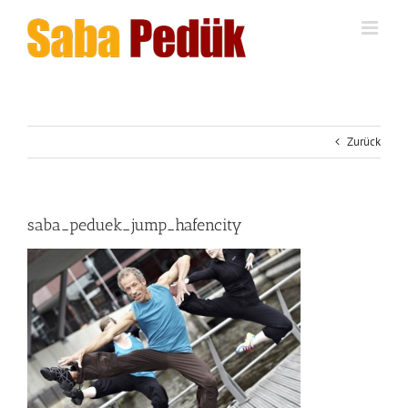
Zum
Inhalt
springen
Zurück
saba_peduek_jump_hafencity