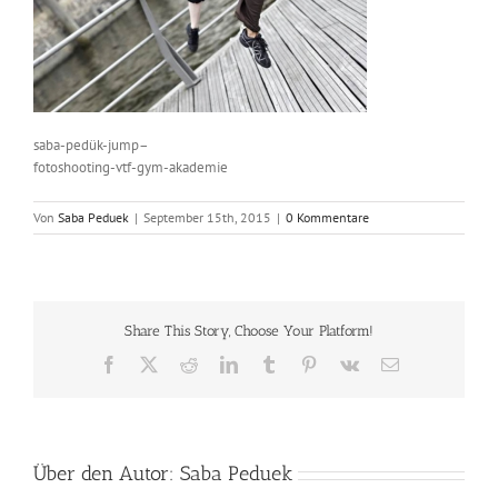
saba-pedük-jump–
fotoshooting-vtf-gym-akademie
Von
Saba Peduek
|
September 15th, 2015
|
0 Kommentare
Share This Story, Choose Your Platform!
Facebook
X
Reddit
LinkedIn
Tumblr
Pinterest
Vk
E-
Mail
Über den Autor:
Saba Peduek