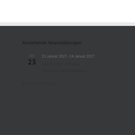
Anstehende Veranstaltungen
JAN.
23. Januar 2027
-
24. Januar 2027
23
Jazz Dance – 4 Styles
Intensive, Ankündigung…
Kalender anzeigen